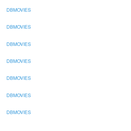
DBMOVIES
DBMOVIES
DBMOVIES
DBMOVIES
DBMOVIES
DBMOVIES
DBMOVIES