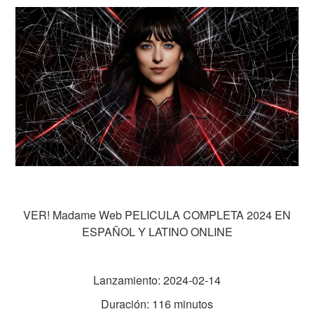
VER! Madame Web PELICULA COMPLETA 2024 EN
ESPAÑOL Y LATINO ONLINE
Lanzamiento: 2024-02-14
Duración: 116 minutos