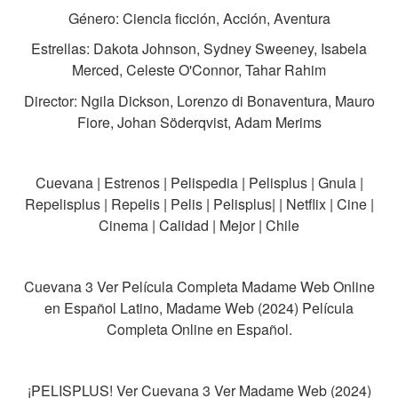
Género: Ciencia ficción, Acción, Aventura
Estrellas: Dakota Johnson, Sydney Sweeney, Isabela
Merced, Celeste O'Connor, Tahar Rahim
Director: Ngila Dickson, Lorenzo di Bonaventura, Mauro
Fiore, Johan Söderqvist, Adam Merims
Cuevana | Estrenos | Pelispedia | Pelisplus | Gnula |
Repelisplus | Repelis | Pelis | Pelisplus| | Netflix | Cine |
Cinema | Calidad | Mejor | Chile
Cuevana 3 Ver Película Completa Madame Web Online
en Español Latino, Madame Web (2024) Película
Completa Online en Español.
¡PELISPLUS! Ver Cuevana 3 Ver Madame Web (2024)