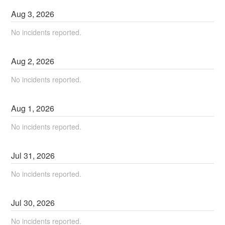
Aug
3
,
2026
No incidents reported.
Aug
2
,
2026
No incidents reported.
Aug
1
,
2026
No incidents reported.
Jul
31
,
2026
No incidents reported.
Jul
30
,
2026
No incidents reported.