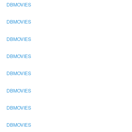
DBMOVIES
DBMOVIES
DBMOVIES
DBMOVIES
DBMOVIES
DBMOVIES
DBMOVIES
DBMOVIES