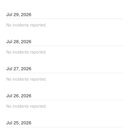
Jul
29
,
2026
No incidents reported.
Jul
28
,
2026
No incidents reported.
Jul
27
,
2026
No incidents reported.
Jul
26
,
2026
No incidents reported.
Jul
25
,
2026