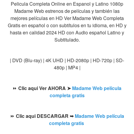
Pelicula Completa Online en Espanol y Latino 1080p
Madame Web estrenos de películas y también las
mejores películas en HD Ver Madame Web Completa
Gratis en español o con subtítulos en tu idioma, en HD y
hasta en calidad 2024 HD con Audio español Latino y
Subtitulado.
| DVD (Blu-ray) | 4K UHD | HD-2080p | HD-720p | SD-
480p | MP4 |
⏩
Clic aqui Ver AHORA ➤
Madame Web película
completa gratis
⏩
Clic aqui DESCARGAR ➥
Madame Web película
completa gratis