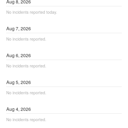
Aug
8
,
2026
No incidents reported today.
Aug
7
,
2026
No incidents reported.
Aug
6
,
2026
No incidents reported.
Aug
5
,
2026
No incidents reported.
Aug
4
,
2026
No incidents reported.