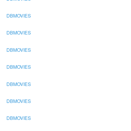
DBMOVIES
DBMOVIES
DBMOVIES
DBMOVIES
DBMOVIES
DBMOVIES
DBMOVIES